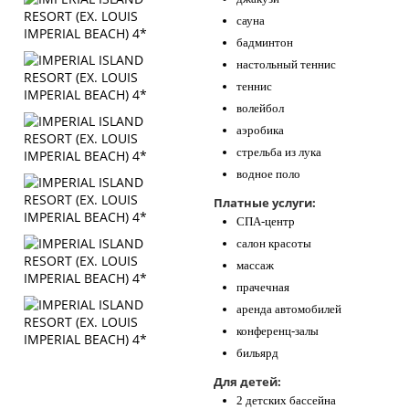
сауна
бадминтон
настольный теннис
теннис
волейбол
аэробика
стрельба из лука
водное поло
Платные услуги:
СПА-центр
салон красоты
массаж
прачечная
аренда автомобилей
конференц-залы
бильярд
Для детей:
2 детских бассейна