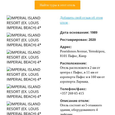
Контакты
Найти туры в этот отель
Добавить свой отзыв об этом
отеле
Дата основания:
1989
Реставрирован:
2020
Адрес:
Poseidonos Avenue, Yeroskipou,
8101 Пафос, Кипр
Расположение:
Отель расположен в 2 км от
центра г. Пафос, в 11 км от
аэропорта Пафос и в 160 км от
аэропорта Ларнака.
Телефон/факс:
+357 269 65 415
Описание отеля:
Отель состоит из 5-этажного
здания, оборудованного 4
лифтами.