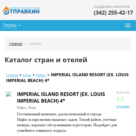
ПОДДЕРЖКА КЛИЕНТОВ
(342) 255-42-17
Пермь
Туры из Перми
ГЛАВНАЯ
СТРАНЫ
Подбор тура
Каталог стран и отелей
Горящие туры
»
»
»
IMPERIAL ISLAND RESORT (EX. LOUIS
Страны
Кипр
Пафос
Календарь туров
IMPERIAL BEACH) 4*
Цены дня
РЕЙТИНГ
IMPERIAL ISLAND RESORT (EX. LOUIS
4.6
IMPERIAL BEACH) 4*
Страны
отзывы
Пафос,
Кипр
Гостиничный комплекс, расположенный в городе
Как купить
Пафос в окружении пышных садов. Тихий район, уютные
номера, хорошее обслуживание и ресторан. Подойдет для
О нас
семейного пляжного отдыха.