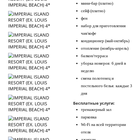
мини-бар (платно)
сейф (платно)
фен
набор для приготовления
чая/кофе
кондиционер (май-октябрь)
отопление (ноябрь-апрель)
балкон/терраса
уборка номеров: 6 дней в
неделю
смена полотенец и
постельного белья: каждые 3
дня
Бесплатные услуги:
тренажерный зал
парковка
Wi-Fi на всей территории
отеля
джакузи