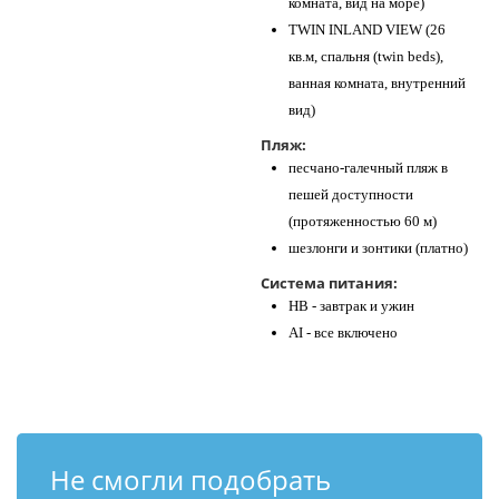
комната, вид на море)
TWIN INLAND VIEW (26
кв.м, спальня (twin beds),
ванная комната, внутренний
вид)
Пляж:
песчано-галечный пляж в
пешей доступности
(протяженностью 60 м)
шезлонги и зонтики (платно)
Система питания:
HB - завтрак и ужин
AI - все включено
Не смогли подобрать