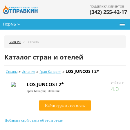
ПОДДЕРЖКА КЛИЕНТОВ
(342) 255-42-17
Пермь
Туры из Перми
ГЛАВНАЯ
СТРАНЫ
Подбор тура
Каталог стран и отелей
Горящие туры
»
»
»
LOS JUNCOS I 2*
Страны
Испания
Гран Канария
Календарь туров
РЕЙТИНГ
LOS JUNCOS I 2*
Цены дня
4.0
Гран Канария,
Испания
Страны
Найти туры в этот отель
Как купить
Добавить свой отзыв об этом отеле
О нас