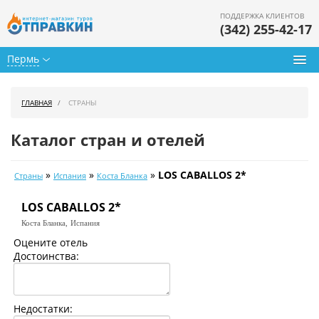
ПОДДЕРЖКА КЛИЕНТОВ
(342) 255-42-17
Пермь
Туры из Перми
ГЛАВНАЯ
СТРАНЫ
Подбор тура
Каталог стран и отелей
Горящие туры
»
»
»
LOS CABALLOS 2*
Страны
Испания
Коста Бланка
Календарь туров
LOS CABALLOS 2*
Цены дня
Коста Бланка,
Испания
Страны
Оцените отель
Достоинства:
Как купить
О нас
Недостатки: