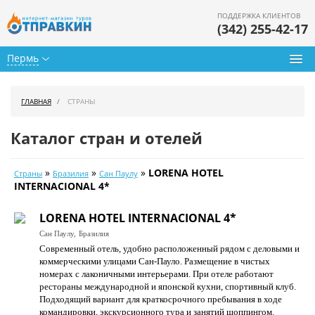
ПОДДЕРЖКА КЛИЕНТОВ
(342) 255-42-17
Пермь
Туры из Перми
ГЛАВНАЯ
СТРАНЫ
Подбор тура
Каталог стран и отелей
Горящие туры
»
»
»
LORENA HOTEL
Страны
Бразилия
Сан Паулу
Календарь туров
INTERNACIONAL 4*
Цены дня
LORENA HOTEL INTERNACIONAL 4*
Сан Паулу,
Бразилия
Страны
Современный отель, удобно расположенный рядом с деловыми и
коммерческими улицами Сан-Пауло. Размещение в чистых
Как купить
номерах с лаконичными интерьерами. При отеле работают
рестораны международной и японской кухни, спортивный клуб.
О нас
Подходящий вариант для краткосрочного пребывания в ходе
командировки, экскурсионного тура и занятий шоппингом.