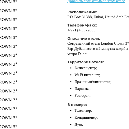
Добавить свой отзыв об этом отеле
Расположение:
P.O. Box 31388, Dubai, United Arab Em
Телефон/факс:
+(971) 4 3572000
Описание отеля:
Современный отель London Crown 3* 
Бар-Дубаи, всего в 2 минутах ходьбы
метро Dubai.
Территория отеля:
Бизнес центр;
Wi-Fi интернет;
Прачечная/химчистка;
Парковка;
Ресторан;
В номере:
Телевизор;
Кондиционер;
Душ;