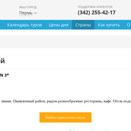
ПОДДЕРЖКА КЛИЕНТОВ
ВАШ ГОРОД
(342) 255-42-17
Пермь
ы
Календарь туров
Цены дня
Страны
Как купить
О
ей
N 3*
 линии. Оживленный район, рядом разнообразные рестораны, кафе. Отель подо
Найти туры в этот отель