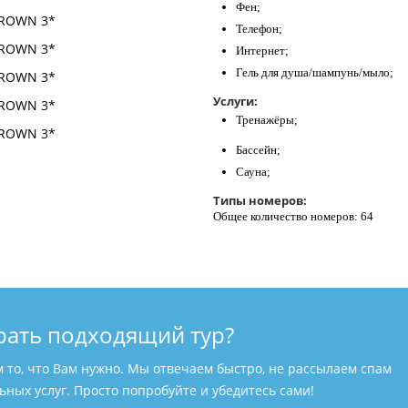
Фен;
Телефон;
Интернет;
Гель для душа/шампунь/мыло;
Услуги:
Тренажёры;
Бассейн;
Сауна;
Типы номеров:
Общее количество номеров: 64
рать подходящий тур?
м то, что Вам нужно. Мы отвечаем быстро, не рассылаем спам
ных услуг. Просто попробуйте и убедитесь сами!