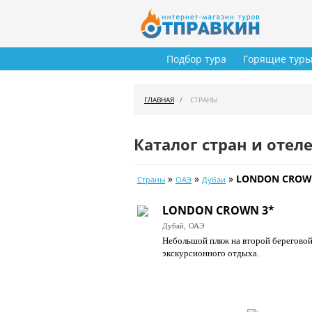
Подбор тура
Горящие тур
ГЛАВНАЯ
СТРАНЫ
Каталог стран и отел
»
»
»
LONDON CROW
Страны
ОАЭ
Дубаи
LONDON CROWN 3*
Дубай,
ОАЭ
Небольшой пляж на второй береговой
экскурсионного отдыха.