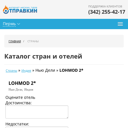
ПОДДЕРЖКА КЛИЕНТОВ
(342) 255-42-17
Пермь
Туры из Перми
ГЛАВНАЯ
СТРАНЫ
Подбор тура
Каталог стран и отелей
Горящие туры
»
» Нью Дели »
LOHMOD 2*
Страны
Индия
Календарь туров
LOHMOD 2*
Цены дня
Нью Дели,
Индия
Страны
Оцените отель
Достоинства:
Как купить
О нас
Недостатки: