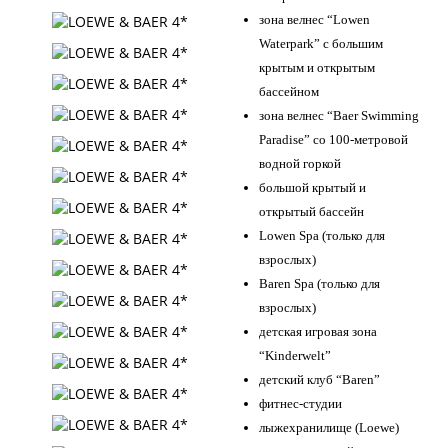
зона велнес “Lowen
Waterpark” c большим
крытым и открытым
бассейном
зона велнес “Baer Swimming
Paradise” со 100-метровой
водной горкой
большой крытый и
открытый бассейн
Lowen Spa (только для
взрослых)
Baren Spa (только для
взрослых)
детская игровая зона
“Kinderwelt”
детский клуб “Baren”
фитнес-студии
лыжехранилище (Loewe)