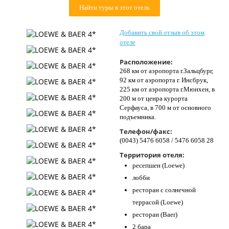
Найти туры в этот отель
Контакты
Добавить свой отзыв об этом
отеле
Расположение:
268 км от аэропорта г.Зальцбург,
92 км от аэропорта г. Инсбрук,
225 км от аэропорта г.Мюнхен, в
200 м от ценра курорта
Серфауса, в 700 м от основного
подъемника.
Телефон/факс:
(0043) 5476 6058 / 5476 6058 28
Территория отеля:
ресепшен (Loewe)
лобби
ресторан с солнечной
террасой (Loewe)
ресторан (Baer)
2 бара