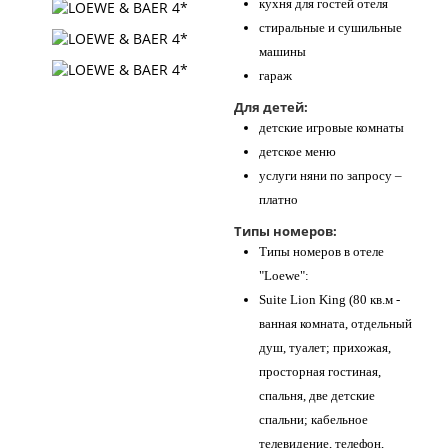
кухня для гостей отеля
стиральные и сушильные
машины
гараж
Для детей:
детские игровые комнаты
детское меню
услуги няни по запросу –
платно
Типы номеров:
Типы номеров в отеле
"Loewe":
Suite Lion King (80 кв.м -
ванная комната, отдельный
душ, туалет; прихожая,
просторная гостиная,
спальня, две детские
спальни; кабельное
телевидение, телефон,