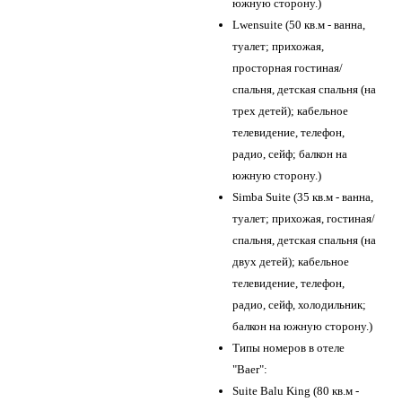
южную сторону.)
Lwensuite (50 кв.м - ванна,
туалет; прихожая,
просторная гостиная/
спальня, детская спальня (на
трех детей); кабельное
телевидение, телефон,
радио, сейф; балкон на
южную сторону.)
Simba Suite (35 кв.м - ванна,
туалет; прихожая, гостиная/
спальня, детская спальня (на
двух детей); кабельное
телевидение, телефон,
радио, сейф, холодильник;
балкон на южную сторону.)
Типы номеров в отеле
"Baer":
Suite Balu King (80 кв.м -