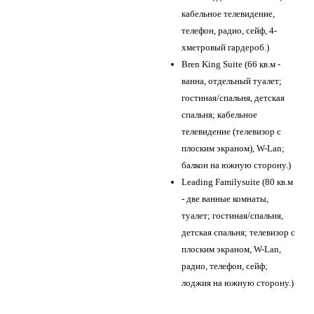
кабельное телевидение,
телефон, радио, сейф, 4-
хметровый гардероб.)
Bren King Suite (66 кв.м -
ванна, отдельный туалет;
гостиная/спальня, детская
спальня; кабельное
телевидение (телевизор с
плоским экраном), W-Lan;
балкон на южную сторону.)
Leading Familysuite (80 кв.м
- две ванные комнаты,
туалет; гостиная/спальня,
детская спальня; телевизор с
плоским экраном, W-Lan,
радио, телефон, сейф;
лоджия на южную сторону.)