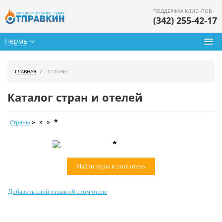
ПОДДЕРЖКА КЛИЕНТОВ
(342) 255-42-17
Пермь
Туры из Перми
ГЛАВНАЯ
СТРАНЫ
Подбор тура
Каталог стран и отелей
Горящие туры
» » »
*
Страны
Календарь туров
*
Цены дня
Найти туры в этот отель
Страны
Как купить
Добавить свой отзыв об этом отеле
О нас