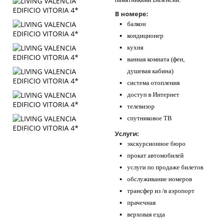
В номере:
балкон
кондиционер
кухня
ванная комната (фен,
душевая кабина)
система отопления
доступ в Интернет
телевизор
спутниковое ТВ
Услуги:
экскурсионное бюро
прокат автомобилей
услуги по продаже билетов
обслуживание номеров
трансфер из /в аэропорт
прачечная
верховая езда