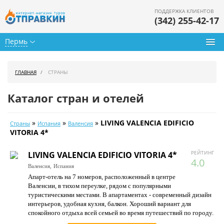
ПОДДЕРЖКА КЛИЕНТОВ
(342) 255-42-17
Пермь
Туры из Перми
ГЛАВНАЯ
СТРАНЫ
Подбор тура
Каталог стран и отелей
Горящие туры
»
»
»
LIVING VALENCIA EDIFICIO
Страны
Испания
Валенсия
Календарь туров
VITORIA 4*
Цены дня
РЕЙТИНГ
LIVING VALENCIA EDIFICIO VITORIA 4*
4.0
Валенсия,
Испания
Страны
Апарт-отель на 7 номеров, расположенный в центре
Валенсии, в тихом переулке, рядом с популярными
Как купить
туристическими местами. В апартаментах - современный дизайн
интерьеров, удобная кухня, балкон. Хороший вариант для
О нас
спокойного отдыха всей семьей во время путешествий по городу.