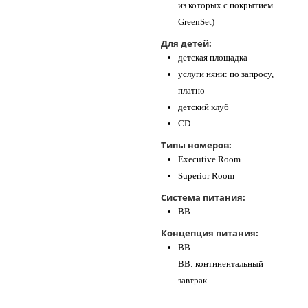
из которых с покрытием
GreenSet)
Для детей:
детская площадка
услуги няни: по запросу,
платно
детский клуб
СD
Типы номеров:
Executive Room
Superior Room
Система питания:
BB
Концепция питания:
BB
BB: континентальный
завтрак.