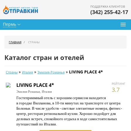
ПОДДЕРЖКА КЛИЕНТОВ
(342) 255-42-17
Пермь
Туры из Перми
ГЛАВНАЯ
СТРАНЫ
Подбор тура
Каталог стран и отелей
Горящие туры
»
»
»
LIVING PLACE 4*
Страны
Италия
Эмилия-Романья
Календарь туров
РЕЙТИНГ
LIVING PLACE 4*
Цены дня
3.7
Эмилия-Романья,
Италия
Гостеприимный отель с хорошим сервисом находится
Страны
в городке Вилланова, в 10-ти минутах на транспорте от центра
Болоньи. В числе удобств - светлые элегантные номера, фитнес-
Как купить
центр, ресторан региональной кухни. Хорошо подойдет для
деловых встреч, спокойного отдыха в ходе самостоятельных
О нас
путешествий по Италии.