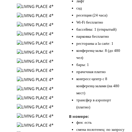
лифт
сад
ресепция (24 часа)
Wi-Fi бесплатно
бассейны: 1 (открытый)
парковка бесплатно
рестораны a la carte: 1
конференц-залы: 8 (до 480
чел)
бары: 1
прачечная платно
конгресс-центр с 8
конференц-залами (на 480
мест)
трансфер в аэропорт
(платно)
В номере:
фен: есть
смена полотенец: по запросу