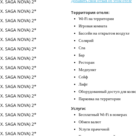
Добавить свой отзыв об этом отеле
Территория отеля:
Wi-Fi на территории
Игровая комната
Бассейн на открытом воздухе
Солярий
Спа
Бар
Ресторан
Медпункт
Сейф
Лифт
Оборудованный доступ для коля
Парковка на территории
Услуги:
Бесплатный Wi-Fi в номерах
Обмен валют
Услуги прачечной