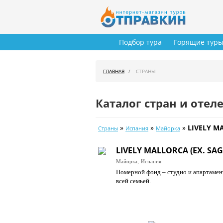
Подбор тура
Горящие тур
ГЛАВНАЯ
СТРАНЫ
Каталог стран и отел
»
»
»
LIVELY M
Страны
Испания
Майорка
LIVELY MALLORCA (EX. SAG
Майорка,
Испания
Номерной фонд – студио и апартамент
всей семьей.