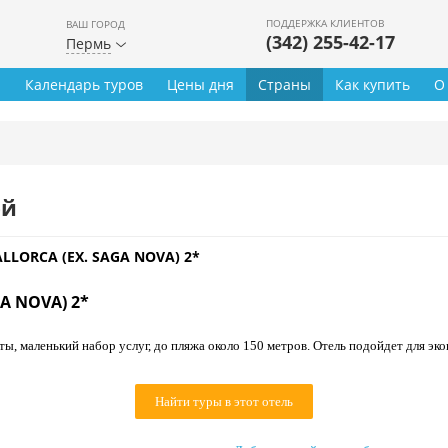
ПОДДЕРЖКА КЛИЕНТОВ
ВАШ ГОРОД
(342) 255-42-17
Пермь
ы
Календарь туров
Цены дня
Страны
Как купить
О
ей
ALLORCA (EX. SAGA NOVA) 2*
A NOVA) 2*
ы, маленький набор услуг, до пляжа около 150 метров. Отель подойдет для э
Найти туры в этот отель