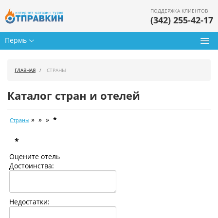
ПОДДЕРЖКА КЛИЕНТОВ
(342) 255-42-17
Пермь
Туры из Перми
ГЛАВНАЯ
СТРАНЫ
Подбор тура
Каталог стран и отелей
Горящие туры
» » »
*
Страны
Календарь туров
*
Цены дня
Оцените отель
Страны
Достоинства:
Как купить
Недостатки:
О нас