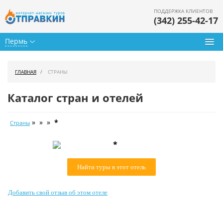
ПОДДЕРЖКА КЛИЕНТОВ
(342) 255-42-17
Пермь
Туры из Перми
ГЛАВНАЯ
СТРАНЫ
Подбор тура
Каталог стран и отелей
Горящие туры
» » »
*
Страны
Календарь туров
*
Цены дня
Найти туры в этот отель
Страны
Как купить
Добавить свой отзыв об этом отеле
О нас