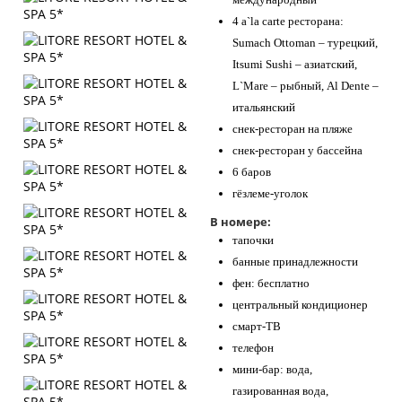
4 a`la carte ресторана:
Sumach Ottoman – турецкий,
Itsumi Sushi – азиатский,
L`Mare – рыбный, Al Dente –
итальянский
снек-ресторан на пляже
снек-ресторан у бассейна
6 баров
гёзлеме-уголок
В номере:
тапочки
банные принадлежности
фен: бесплатно
центральный кондиционер
смарт-ТВ
телефон
мини-бар: вода,
газированная вода,