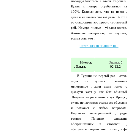
молодцы.Алкоголь в отели хороший.
Кухня и повара отрабатывают на
100%. Каждый день что то новое ,
даже и не знаешь что выбрать . А стол
со сладостями, это просто тортиковый
рай. Номера чистые , убраны всегда.
Анимация интересная, не скучная,
всегда есть чем ...
читать отзыв полностью...
Ижевск
Оценка:
5
, Ольга.
02.12.24
В Турции не первый раз , отель
один из лучших. Заселение
мгновенное , дали даже номер с
джакузи хотя у нас был обычный
.Девушка на ресепшене зовут Ирода ,
очень приветливая всегда все обьяснит
и поможет с любым вопросом.
Персонал гостепреимный , рады
гостям. Приятно удивлены
обслуживанием в столовой ,
официанты подают вино, пиво , кофе