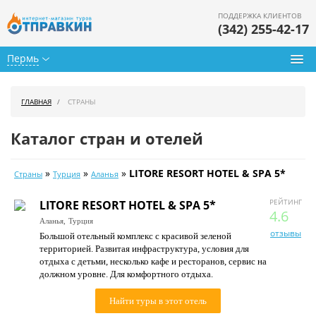
ПОДДЕРЖКА КЛИЕНТОВ
(342) 255-42-17
Пермь
Туры из Перми
ГЛАВНАЯ
СТРАНЫ
Подбор тура
Каталог стран и отелей
Горящие туры
»
»
»
LITORE RESORT HOTEL & SPA 5*
Страны
Турция
Аланья
Календарь туров
РЕЙТИНГ
LITORE RESORT HOTEL & SPA 5*
Цены дня
4.6
Аланья,
Турция
отзывы
Большой отельный комплекс с красивой зеленой
Страны
территорией. Развитая инфраструктура, условия для
отдыха с детьми, несколько кафе и ресторанов, сервис на
Как купить
должном уровне. Для комфортного отдыха.
О нас
Найти туры в этот отель