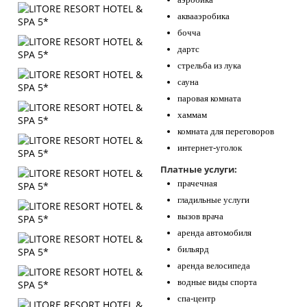
аквааэробика
бочча
дартс
стрельба из лука
сауна
паровая комната
хаммам
комната для переговоров
интернет-уголок
Платные услуги:
прачечная
гладильные услуги
вызов врача
аренда автомобиля
бильярд
аренда велосипеда
водные виды спорта
спа-центр