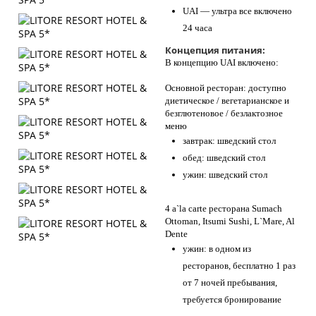
UAI — ультра все включено
24 часа
Концепция питания:
В концепцию UAI включено:
Основной ресторан: доступно
диетическое / вегетарианское и
безглютеновое / безлактозное
меню
завтрак: шведский стол
обед: шведский стол
ужин: шведский стол
4 a`la carte ресторана Sumach
Ottoman, Itsumi Sushi, L`Mare, Al
Dente
ужин: в одном из
ресторанов, бесплатно 1 раз
от 7 ночей пребывания,
требуется бронирование