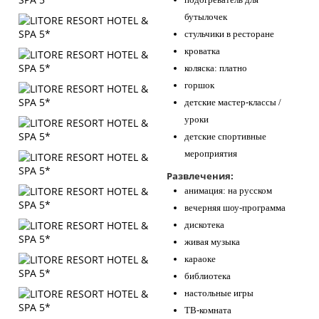
бутылочек
стульчики в ресторане
кроватка
коляска: платно
горшок
детские мастер-классы /
уроки
детские спортивные
мероприятия
Развлечения:
анимация: на русском
вечерняя шоу-программа
дискотека
живая музыка
караоке
библиотека
настольные игры
ТВ-комната