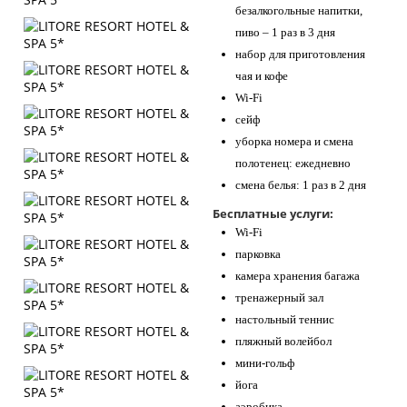
безалкогольные напитки,
пиво – 1 раз в 3 дня
набор для приготовления
чая и кофе
Wi-Fi
сейф
уборка номера и смена
полотенец: ежедневно
смена белья: 1 раз в 2 дня
Бесплатные услуги:
Wi-Fi
парковка
камера хранения багажа
тренажерный зал
настольный теннис
пляжный волейбол
мини-гольф
йога
аэробика