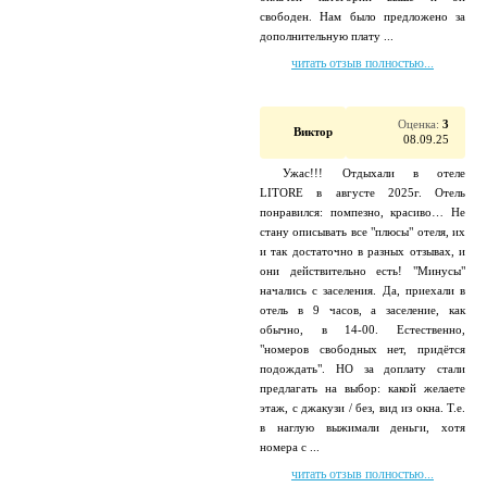
свободен. Нам было предложено за
дополнительную плату ...
читать отзыв полностью...
Оценка:
3
Виктор
08.09.25
Ужас!!! Отдыхали в отеле
LITORE в августе 2025г. Отель
понравился: помпезно, красиво… Не
стану описывать все "плюсы" отеля, их
и так достаточно в разных отзывах, и
они действительно есть! "Минусы"
начались с заселения. Да, приехали в
отель в 9 часов, а заселение, как
обычно, в 14-00. Естественно,
"номеров свободных нет, придётся
подождать". НО за доплату стали
предлагать на выбор: какой желаете
этаж, с джакузи / без, вид из окна. Т.е.
в наглую выжимали деньги, хотя
номера с ...
читать отзыв полностью...