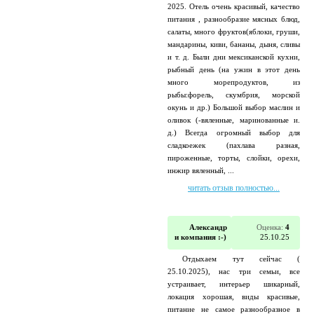
2025. Отель очень красивый, качество
питания , разнообразие мясных блюд,
салаты, много фруктов(яблоки, груши,
мандарины, киви, бананы, дыня, сливы
и т. д. Были дни мексиканской кухни,
рыбный день (на ужин в этот день
много морепродуктов, из
рыбы:форель, скумбрия, морской
окунь и др.) Большой выбор маслин и
оливок (-вяленные, маринованные и.
д.) Всегда огромный выбор для
сладкоежек (пахлава разная,
пироженные, торты, слойки, орехи,
инжир вяленный, ...
читать отзыв полностью...
Александр
Оценка:
4
и компания :-)
25.10.25
Отдыхаем тут сейчас (
25.10.2025), нас три семьи, все
устраивает, интерьер шикарный,
локация хорошая, виды красивые,
питание не самое разнообразное в