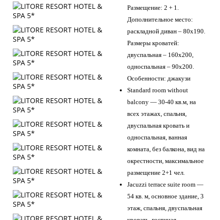
Размещение: 2 + 1.
Дополнительное место:
раскладной диван – 80х190.
Размеры кроватей:
двуспальная – 160х200,
односпальная – 90х200.
Особенности: джакузи
Standard room without
balcony — 30-40 кв.м, на
всех этажах, спальня,
двуспальная кровать и
односпальная, ванная
комната, без балкона, вид на
окрестности, максимальное
размещение 2+1 чел.
Jacuzzi terrace suite room —
54 кв. м, основное здание, 3
этаж, спальня, двуспальная
кровать, гостиная,