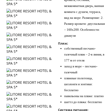
межкомнатная дверь, ванная
комната с душем, терраса,
вид на море. Размещение: 2.
Размер кровати: двуспальная
– 160х200. Особенности:
джакузи
Пляж:
собственный песчано-
галечный пляж – 2-я линия, в
177 м от отеля
заход в море – песчано-
галечный
пляжные полотенца,
шезлонги и зонтики:
бесплатно
павильоны на пляже: платно
шаттл до пляжа: бесплатно
Система питания: