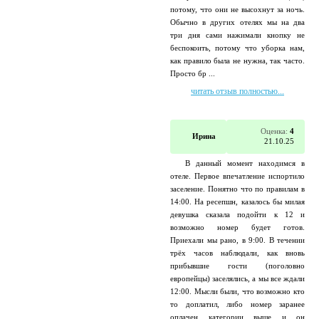
потому, что они не высохнут за ночь.
Обычно в других отелях мы на два
три дня сами нажимали кнопку не
беспокоить, потому что уборка нам,
как правило была не нужна, так часто.
Просто бр ...
читать отзыв полностью...
Оценка:
4
Ирина
21.10.25
В данный момент находимся в
отеле. Первое впечатление испортило
заселение. Понятно что по правилам в
14:00. На ресепшн, казалось бы милая
девушка сказала подойти к 12 и
возможно номер будет готов.
Приехали мы рано, в 9:00. В течении
трёх часов наблюдали, как вновь
прибывшие гости (поголовно
европейцы) заселялись, а мы все ждали
12:00. Мысли были, что возможно кто
то доплатил, либо номер заранее
оплачен категории выше и он