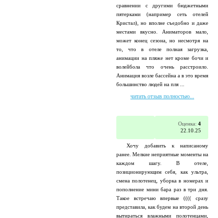
сравнении с другими бюджетными
пятерками (например сеть отелей
Кристал), но вполне съедобно и даже
местами вкусно. Аниматоров мало,
может конец сезона, но несмотря на
то, что в отеле полная загрузка,
анимации на пляже нет кроме бочи и
волейбола что очень расстроило.
Анимация возле бассейна а в это время
большинство людей на пля ...
читать отзыв полностью...
Оценка:
4
22.10.25
Хочу добавить к написаному
ранее. Мелкие неприятные моменты на
каждом шагу. В отеле,
позиционирующим себя, как ультра,
смена полотенец, уборка в номерах и
пополнение мини бара раз в три дня.
Такое встречаю впервые (((( сразу
представила, как будем на второй день
вытираться влажными полотенцами,