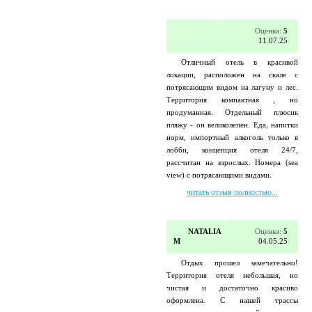
Оценка:
5
11.07.25
Отличный отель в красивой
локации, расположен на скале с
потрясающим видом на лагуну и лес.
Территория компактная , но
продуманная. Отдельный плюсик
пляжу - он великолепен. Еда, напитки
норм, импортный алкоголь только в
лобби, концепция отеля 24/7,
рассчитан на взрослых. Номера (sea
view) с потрясающими видами.
читать отзыв полностью...
NATALIA
Оценка:
5
M
04.05.25
Отдых прошел замечательно!
Территория отеля небольшая, но
чистая и достаточно красиво
оформлена. С нашей трассы