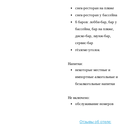
снек-ресторан на пляже
снек-ресторан у бассейна
6 баров: лобби-бар, бар у
бассейна, бар на пляже,
диско-бар, лаунж-бар,
сервис-бар
гёзлеме-уголок
Напитки:
некоторые местные и
импортные алкогольные и
безалкогольные напитки
Не включено:
обслуживание номеров
Отзывы об отеле: