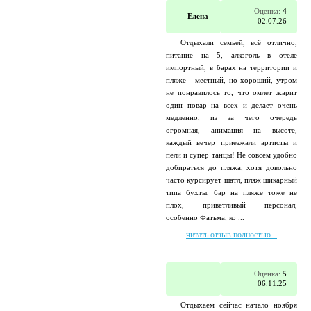
Оценка:
4
Елена
02.07.26
Отдыхали семьей, всё отлично,
питание на 5, алкоголь в отеле
импортный, в барах на территории и
пляже - местный, но хороший, утром
не понравилось то, что омлет жарит
один повар на всех и делает очень
медленно, из за чего очередь
огромная, анимация на высоте,
каждый вечер приезжали артисты и
пели и супер танцы! Не совсем удобно
добираться до пляжа, хотя довольно
часто курсирует шатл, пляж шикарный
типа бухты, бар на пляже тоже не
плох, приветливый персонал,
особенно Фатьма, ко ...
читать отзыв полностью...
Оценка:
5
06.11.25
Отдыхаем сейчас начало ноября