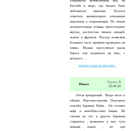
открывался великолепный вид на
бассейн и море, где можно было
любоваться закатами. Хочется
отметить внимательное отношение
персонала к отдыхающим. По питаю
положительные отзывы, приготовлено
вкусно, достаточно свежих овощей,
зелени и фруктов. Погода позволяла
большую часть времени проводить на
пляже. Можно прогуляться вдоль
берега или подняться на мыс, с
которого ...
читать отзыв полностью...
Оценка:
5
Dinara
23.04.25
Отель прекрасный . Везде чисто и
убрано . Персонал вежлив . Отдельное
спасибо бармену Halim . Он готовит
кофе и коктейли-отвал башки. Не
смотря на это и другие бармены
стараются , возможно у них чуть
меньше опыта , но они