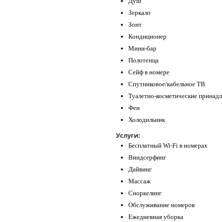
Душ
Зеркало
Зонт
Кондиционер
Мини-бар
Полотенца
Сейф в номере
Спутниковое/кабельное ТВ
Туалетно-косметические принад
Фен
Холодильник
Услуги:
Бесплатный Wi-Fi в номерах
Виндсерфинг
Дайвинг
Массаж
Сноркелинг
Обслуживание номеров
Ежедневная уборка