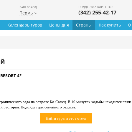
ПОДДЕРЖКА КЛИЕНТОВ
ВАШ ГОРОД
(342) 255-42-17
Пермь
ы
Календарь туров
Цены дня
Страны
Как купить
О
ей
RESORT 4*
ропического сада на острове Ко-Самед. В 10 минутах ходьбы находится пляж 
 ресторан. Подойдет для семейного отдыха.
Найти туры в этот отель