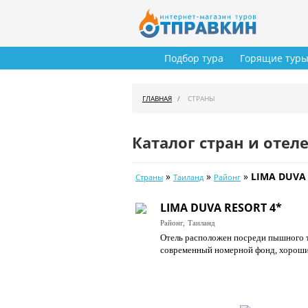
Подбор тура
Горящие тур
ГЛАВНАЯ
СТРАНЫ
Каталог стран и отел
»
»
»
LIMA DUVA 
Страны
Таиланд
Районг
LIMA DUVA RESORT 4*
Районг,
Таиланд
Отель расположен посреди пышного т
современный номерной фонд, хороший