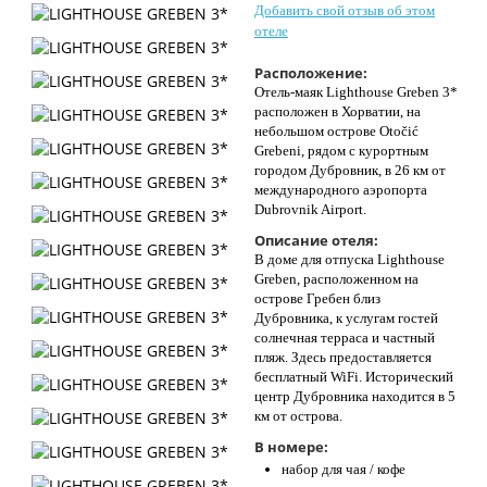
Добавить свой отзыв об этом
Контакты
отеле
Расположение:
Отель-маяк Lighthouse Greben 3*
расположен в Хорватии, на
небольшом острове Otočić
Grebeni, рядом с курортным
городом Дубровник, в 26 км от
международного аэропорта
Dubrovnik Airport.
Описание отеля:
В доме для отпуска Lighthouse
Greben, расположенном на
острове Гребен близ
Дубровника, к услугам гостей
солнечная терраса и частный
пляж. Здесь предоставляется
бесплатный WiFi. Исторический
центр Дубровника находится в 5
км от острова.
В номере:
набор для чая / кофе