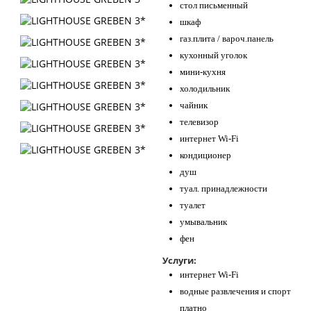
стол письменный
шкаф
газ.плита / вароч.панель
кухонный уголок
мини-кухня
холодильник
чайник
телевизор
интернет Wi-Fi
кондиционер
душ
туал. принадлежности
туалет
умывальник
фен
Услуги:
интернет Wi-Fi
водные развлечения и спорт
платно