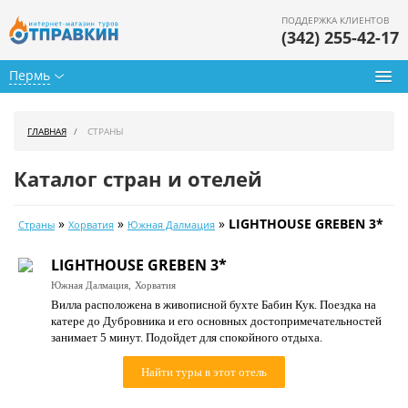
ПОДДЕРЖКА КЛИЕНТОВ
(342) 255-42-17
Пермь
Туры из Перми
ГЛАВНАЯ
СТРАНЫ
Подбор тура
Каталог стран и отелей
Горящие туры
»
»
»
LIGHTHOUSE GREBEN 3*
Страны
Хорватия
Южная Далмация
Календарь туров
LIGHTHOUSE GREBEN 3*
Цены дня
Южная Далмация,
Хорватия
Вилла расположена в живописной бухте Бабин Кук. Поездка на
Страны
катере до Дубровника и его основных достопримечательностей
занимает 5 минут. Подойдет для спокойного отдыха.
Как купить
Найти туры в этот отель
О нас