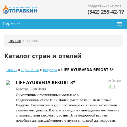
ПОДДЕРЖКА КЛИЕНТОВ
(342) 255-42-17
Пермь
Туры из Перми
ГЛАВНАЯ
СТРАНЫ
Подбор тура
Каталог стран и отелей
Горящие туры
»
»
»
LIFE AYURVEDA RESORT 3*
Страны
Шри-Ланка
Калутара
Календарь туров
РЕЙТИНГ
LIFE AYURVEDA RESORT 3*
Цены дня
4.1
Калутара,
Шри-Ланка
Симпатичный гостиничный комплекс в
Страны
традиционном стиле Шри-Ланки, расположенный на пляже
Ваддува. Размещение в удобных номерах с яркими элементами
Как купить
этнического декора. В отеле проводится аювердическое лечение
специалистами высокого уровня. Этот недорогой вариант
О нас
подойдет для расслабленного отпуска с пользой для здоровья.