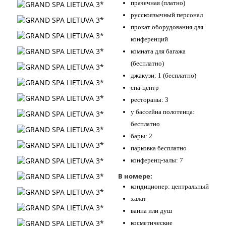
прачечная (платно)
русскоязычный персонал
прокат оборудования для
конференций
комната для багажа
(бесплатно)
джакузи: 1 (бесплатно)
спа-центр
рестораны: 3
у бассейна полотенца:
бесплатно
бары: 2
парковка бесплатно
конференц-залы: 7
В номере:
кондиционер: центральный
халат
ванна или душ
косметические