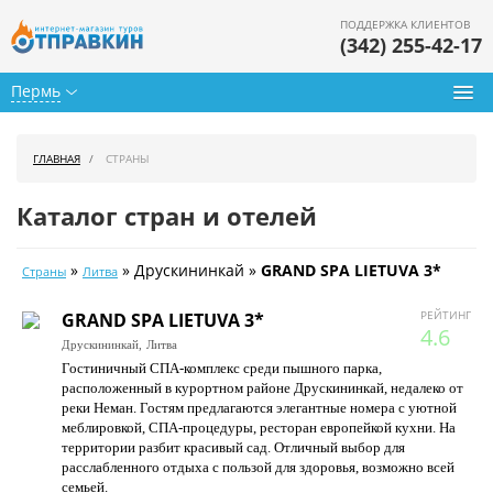
ПОДДЕРЖКА КЛИЕНТОВ
(342) 255-42-17
Пермь
Туры из Перми
ГЛАВНАЯ
СТРАНЫ
Подбор тура
Каталог стран и отелей
Горящие туры
»
» Друскининкай »
GRAND SPA LIETUVA 3*
Страны
Литва
Календарь туров
РЕЙТИНГ
GRAND SPA LIETUVA 3*
Цены дня
4.6
Друскининкай,
Литва
Гостиничный СПА-комплекс среди пышного парка,
Страны
расположенный в курортном районе Друскининкай, недалеко от
реки Неман. Гостям предлагаются элегантные номера с уютной
Как купить
меблировкой, СПА-процедуры, ресторан европейкой кухни. На
территории разбит красивый сад. Отличный выбор для
О нас
расслабленного отдыха с пользой для здоровья, возможно всей
семьей.