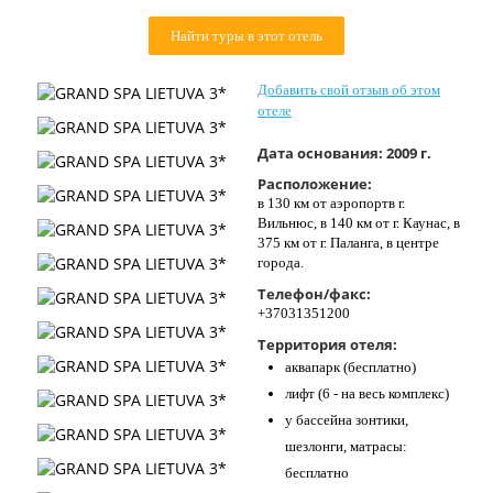
Контакты
Найти туры в этот отель
Добавить свой отзыв об этом
отеле
Дата основания:
2009 г.
Расположение:
в 130 км от аэропортв г.
Вильнюс, в 140 км от г. Каунас, в
375 км от г. Паланга, в центре
города.
Телефон/факс:
+37031351200
Территория отеля:
аквапарк (бесплатно)
лифт (6 - на весь комплекс)
у бассейна зонтики,
шезлонги, матрасы:
бесплатно