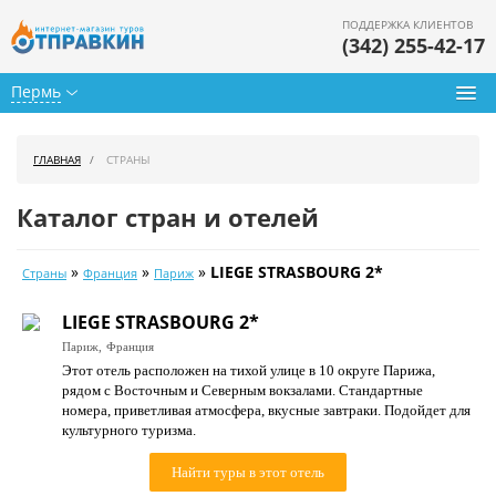
ПОДДЕРЖКА КЛИЕНТОВ
(342) 255-42-17
Пермь
Туры из Перми
ГЛАВНАЯ
СТРАНЫ
Подбор тура
Каталог стран и отелей
Горящие туры
»
»
»
LIEGE STRASBOURG 2*
Страны
Франция
Париж
Календарь туров
LIEGE STRASBOURG 2*
Цены дня
Париж,
Франция
Этот отель расположен на тихой улице в 10 округе Парижа,
Страны
рядом с Восточным и Северным вокзалами. Стандартные
номера, приветливая атмосфера, вкусные завтраки. Подойдет для
Как купить
культурного туризма.
О нас
Найти туры в этот отель