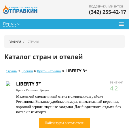
ПОДДЕРЖКА КЛИЕНТОВ
(342) 255-42-17
Пермь
Туры из Перми
ГЛАВНАЯ
СТРАНЫ
Подбор тура
Каталог стран и отелей
Горящие туры
»
»
»
LIBERTY 3*
Страны
Греция
Крит - Ретимно
Календарь туров
РЕЙТИНГ
LIBERTY 3*
Цены дня
4.2
Крит - Ретимно,
Греция
Маленький симпатичный отель в оживленном районе
Страны
Ретимнона. Большие удобные номера, внимательный персонал,
хороший сервис, вкусные завтраки. Для бюджетного отдыха без
Как купить
потери в комфорте.
О нас
Найти туры в этот отель