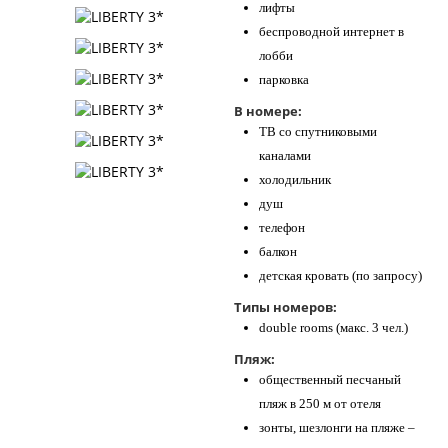
лифты
беспроводной интернет в
лобби
парковка
В номере:
ТВ со спутниковыми
каналами
холодильник
душ
телефон
балкон
детская кровать (по запросу)
Типы номеров:
double rooms (макс. 3 чел.)
Пляж:
общественный песчаный
пляж в 250 м от отеля
зонты, шезлонги на пляже –