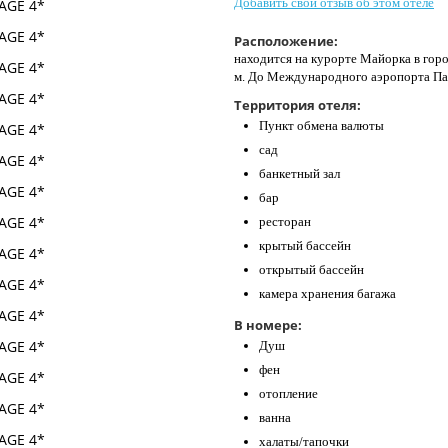
Добавить свой отзыв об этом отеле
Расположение:
находится на курорте Майорка в гор
м. До Международного аэропорта Па
Территория отеля:
Пункт обмена валюты
сад
банкетный зал
бар
ресторан
крытый бассейн
открытый бассейн
камера хранения багажа
В номере:
Душ
фен
отопление
ванна
халаты/тапочки