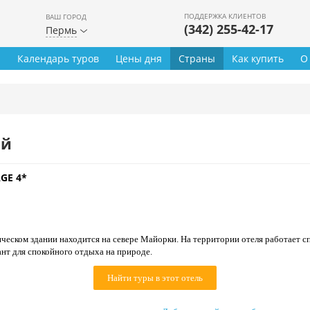
ПОДДЕРЖКА КЛИЕНТОВ
ВАШ ГОРОД
(342) 255-42-17
Пермь
ы
Календарь туров
Цены дня
Страны
Как купить
О
ей
GE 4*
ческом здании находится на севере Майорки. На территории отеля работает сп
нт для спокойного отдыха на природе.
Найти туры в этот отель