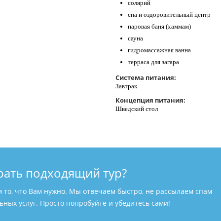
солярий
спа и оздоровительный центр
паровая баня (хаммам)
сауна
гидромассажная ванна
терраса для загара
Система питания:
Завтрак
Концепция питания:
Шведский стол
рать подходящий тур?
м то, что Вам нужно. Мы отвечаем быстро, не рассылаем спам
ных услуг. Просто попробуйте и убедитесь сами!