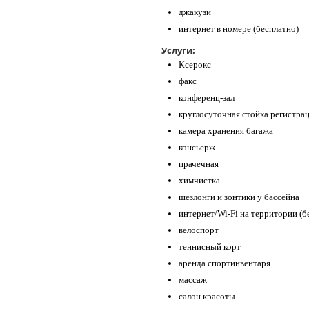
джакузи
интернет в номере (бесплатно)
Услуги:
Ксерокс
факс
конференц-зал
круглосуточная стойка регистра
камера хранения багажа
консьерж
прачечная
химчистка
шезлонги и зонтики у бассейна
интернет/Wi-Fi на территории (б
велоспорт
теннисный корт
аренда спортинвентаря
массаж
салон красоты