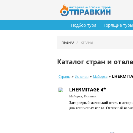
Подбор тура
Горящие тур
ГЛАВНАЯ
СТРАНЫ
Каталог стран и отел
»
»
»
LHERMITA
Страны
Испания
Майорка
LHERMITAGE 4*
Майорка,
Испания
Загородный маленький отель в истори
два теннисных корта. Отличный вариа