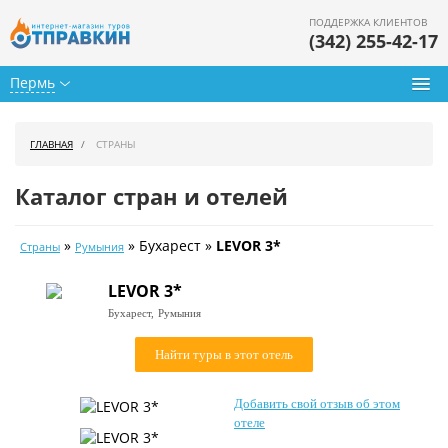
ПОДДЕРЖКА КЛИЕНТОВ
(342) 255-42-17
Пермь
Туры из Перми
ГЛАВНАЯ
СТРАНЫ
Подбор тура
Каталог стран и отелей
Горящие туры
»
» Бухарест »
LEVOR 3*
Страны
Румыния
Календарь туров
LEVOR 3*
Цены дня
Бухарест,
Румыния
Страны
Найти туры в этот отель
Как купить
Добавить свой отзыв об этом
О нас
отеле