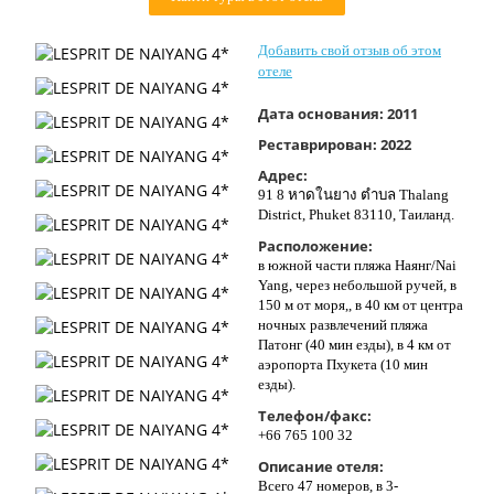
Контакты
Добавить свой отзыв об этом
отеле
Дата основания:
2011
Реставрирован:
2022
Адрес:
91 8 หาดในยาง ตำบล Thalang
District, Phuket 83110, Таиланд.
Расположение:
в южной части пляжа Наянг/Nai
Yang, через небольшой ручей, в
150 м от моря,, в 40 км от центра
ночных развлечений пляжа
Патонг (40 мин езды), в 4 км от
аэропорта Пхукета (10 мин
езды).
Телефон/факс:
+66 765 100 32
Описание отеля:
Всего 47 номеров, в 3-