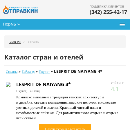
ПОДДЕРЖКА КЛИЕНТОВ
(342) 255-42-17
Пермь
Туры из Перми
ГЛАВНАЯ
СТРАНЫ
Подбор тура
Каталог стран и отелей
Горящие туры
»
»
»
LESPRIT DE NAIYANG 4*
Страны
Тайланд
Пхукет
Календарь туров
РЕЙТИНГ
LESPRIT DE NAIYANG 4*
Цены дня
4.1
Пхукет,
Таиланд
Комплекс выполнен в традиции тайских архитектуры
Страны
и дизайна: светлые помещения, высокие потолки, множество
уютных деталей и зелени. Красивый чистый пляж и
Как купить
незабываемые пейзажи. Для романтического отдыха и отдыха
всей семьей.
О нас
Найти туры в этот отель