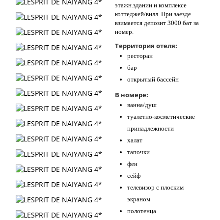
этажн.здании и комплексе
коттеджей/вилл. При заезде
взимается депозит 3000 бат за
номер.
Территория отеля:
ресторан
бар
открытый бассейн
В номере:
ванна/душ
туалетно-косметические
принадлежности
халат
тапочки
фен
сейф
телевизор с плоским
экраном
полотенца