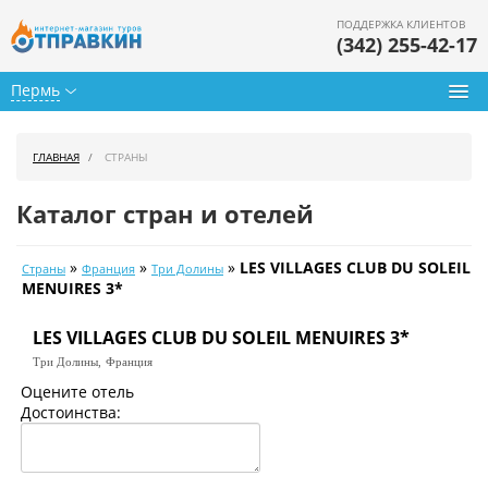
ПОДДЕРЖКА КЛИЕНТОВ
(342) 255-42-17
Пермь
Туры из Перми
ГЛАВНАЯ
СТРАНЫ
Подбор тура
Каталог стран и отелей
Горящие туры
»
»
»
LES VILLAGES CLUB DU SOLEIL
Страны
Франция
Три Долины
Календарь туров
MENUIRES 3*
Цены дня
LES VILLAGES CLUB DU SOLEIL MENUIRES 3*
Три Долины,
Франция
Страны
Оцените отель
Достоинства:
Как купить
О нас