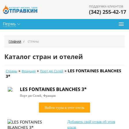
ПОДДЕРЖКА КЛИЕНТОВ
(342) 255-42-17
Пермь
Туры из Перми
ГЛАВНАЯ
СТРАНЫ
Подбор тура
Каталог стран и отелей
Горящие туры
»
»
»
LES FONTAINES BLANCHES
Страны
Франция
Порт дю Солей
Календарь туров
3*
Цены дня
LES FONTAINES BLANCHES 3*
Порт дю Солей,
Франция
Страны
Найти туры в этот отель
Как купить
О нас
Добавить свой отзыв об этом
отеле