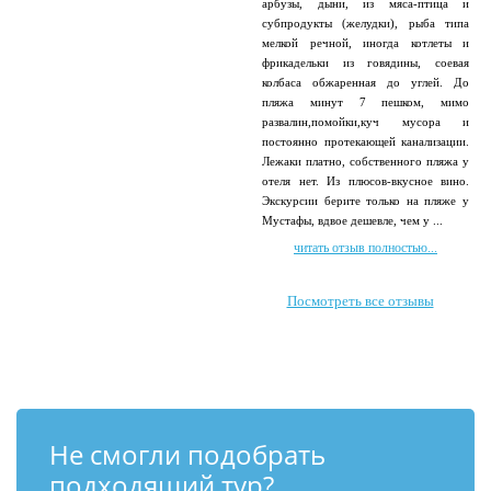
арбузы, дыни, из мяса-птица и
субпродукты (желудки), рыба типа
мелкой речной, иногда котлеты и
фрикадельки из говядины, соевая
колбаса обжаренная до углей. До
пляжа минут 7 пешком, мимо
развалин,помойки,куч мусора и
постоянно протекающей канализации.
Лежаки платно, собственного пляжа у
отеля нет. Из плюсов-вкусное вино.
Экскурсии берите только на пляже у
Мустафы, вдвое дешевле, чем у ...
читать отзыв полностью...
Посмотреть все отзывы
Не смогли подобрать
подходящий тур?