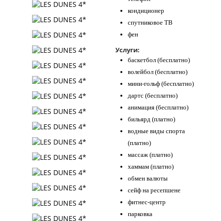
кондиционер
спутниковое ТВ
фен
Услуги:
баскетбол (бесплатно)
волейбол (бесплатно)
мини-гольф (бесплатно)
дартс (бесплатно)
анимация (бесплатно)
бильярд (платно)
водные виды спорта
(платно)
массаж (платно)
хаммам (платно)
обмен валюты
сейф на ресепшене
фитнес-центр
парковка