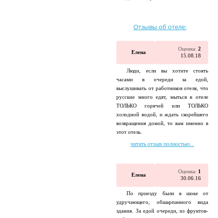
Отзывы об отеле:
Оценка:
2
Елена
15.08.18
Люди, если вы хотите стоять
часами в очереди за едой,
выслушивать от работников отеля, что
русские много едят, мыться в отеле
ТОЛЬКО горячей или ТОЛЬКО
холодной водой, и ждать скорейшего
возвращения домой, то вам именно в
этот отель.
читать отзыв полностью...
Оценка:
1
Елена
30.06.16
По приезду были в шоке от
удручающего, обшарпанного вида
здания. За едой очереди, из фруктов-