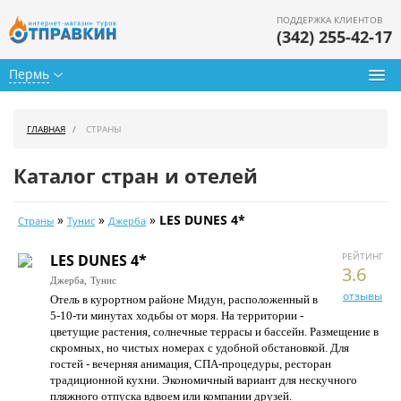
ПОДДЕРЖКА КЛИЕНТОВ
(342) 255-42-17
Пермь
Туры из Перми
ГЛАВНАЯ
СТРАНЫ
Подбор тура
Каталог стран и отелей
Горящие туры
»
»
»
LES DUNES 4*
Страны
Тунис
Джерба
Календарь туров
РЕЙТИНГ
LES DUNES 4*
Цены дня
3.6
Джерба,
Тунис
отзывы
Отель в курортном районе Мидун, расположенный в
Страны
5-10-ти минутах ходьбы от моря. На территории -
цветущие растения, солнечные террасы и бассейн. Размещение в
Как купить
скромных, но чистых номерах с удобной обстановкой. Для
гостей - вечерняя анимация, СПА-процедуры, ресторан
О нас
традиционной кухни. Экономичный вариант для нескучного
пляжного отпуска вдвоем или компании друзей.