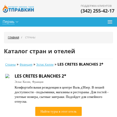
ПОДДЕРЖКА КЛИЕНТОВ
(342) 255-42-17
Пермь
Туры из Перми
ГЛАВНАЯ
СТРАНЫ
Подбор тура
Каталог стран и отелей
Горящие туры
»
»
»
LES CRETES BLANCHES 2*
Страны
Франция
Эспас Килли
Календарь туров
LES CRETES BLANCHES 2*
Цены дня
Эспас Килли,
Франция
Комфортабельная резиденция в центре Валь д'Изер. В пешей
Страны
доступности - подъемники, магазины и рестораны. Для гостей -
уютные номера, сытные завтраки. Подойдет для семейного
Как купить
отпуска.
О нас
Найти туры в этот отель