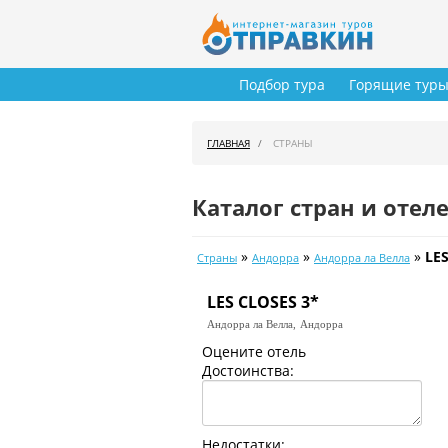
Подбор тура
Горящие тур
ГЛАВНАЯ
СТРАНЫ
Каталог стран и отел
»
»
»
LE
Страны
Андорра
Андорра ла Велла
LES CLOSES 3*
Андорра ла Велла,
Андорра
Оцените отель
Достоинства:
Недостатки: