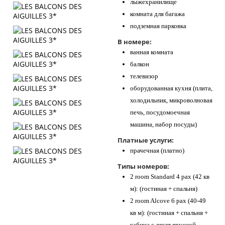
лыжехранилище
комната для багажа
подземная парковка
В номере:
ванная комната
балкон
телевизор
оборудованная кухня (плита,
холодильник, микроволновая
печь, посудомоечная
машина, набор посуды)
Платные услуги:
прачечная (платно)
Типы номеров:
2 room Standard 4 pax (42 кв
м): (гостиная + спальня)
2 room Alcove 6 pax (40-49
кв м): (гостиная + спальня +
кабина с двухъярусной