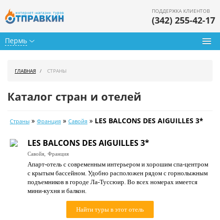
ПОДДЕРЖКА КЛИЕНТОВ
(342) 255-42-17
Пермь
Туры из Перми
ГЛАВНАЯ
СТРАНЫ
Подбор тура
Каталог стран и отелей
Горящие туры
»
»
»
LES BALCONS DES AIGUILLES 3*
Страны
Франция
Савойя
Календарь туров
LES BALCONS DES AIGUILLES 3*
Цены дня
Савойя,
Франция
Апарт-отель с современным интерьером и хорошим спа-центром
Страны
с крытым бассейном. Удобно расположен рядом с горнолыжным
подъемников в городе Ла-Туссюир. Во всех номерах имеется
Как купить
мини-кухня и балкон.
О нас
Найти туры в этот отель