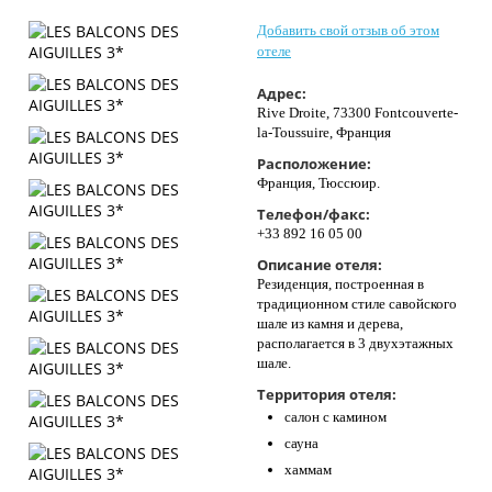
Контакты
Добавить свой отзыв об этом
отеле
Адрес:
Rive Droite, 73300 Fontcouverte-
la-Toussuire, Франция
Расположение:
Франция, Тюссюир.
Телефон/факс:
+33 892 16 05 00
Описание отеля:
Резиденция, построенная в
традиционном стиле савойского
шале из камня и дерева,
располагается в 3 двухэтажных
шале.
Территория отеля:
салон с камином
сауна
хаммам