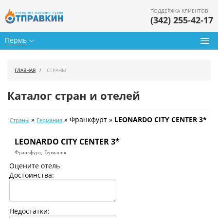
ПОДДЕРЖКА КЛИЕНТОВ
(342) 255-42-17
Пермь
Туры из Перми
ГЛАВНАЯ
СТРАНЫ
Подбор тура
Каталог стран и отелей
Горящие туры
»
» Франкфурт »
LEONARDO CITY CENTER 3*
Страны
Германия
Календарь туров
LEONARDO CITY CENTER 3*
Цены дня
Франкфурт,
Германия
Страны
Оцените отель
Достоинства:
Как купить
О нас
Недостатки: