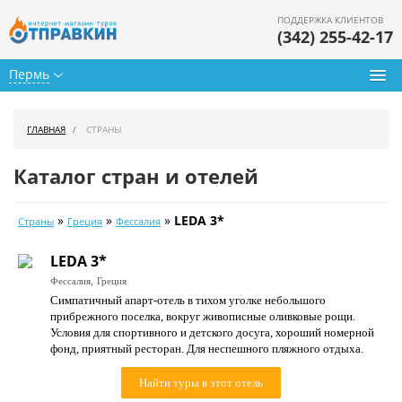
ПОДДЕРЖКА КЛИЕНТОВ
(342) 255-42-17
Пермь
Туры из Перми
ГЛАВНАЯ
СТРАНЫ
Подбор тура
Каталог стран и отелей
Горящие туры
»
»
»
LEDA 3*
Страны
Греция
Фессалия
Календарь туров
LEDA 3*
Цены дня
Фессалия,
Греция
Симпатичный апарт-отель в тихом уголке небольшого
Страны
прибрежного поселка, вокруг живописные оливковые рощи.
Условия для спортивного и детского досуга, хороший номерной
Как купить
фонд, приятный ресторан. Для неспешного пляжного отдыха.
О нас
Найти туры в этот отель