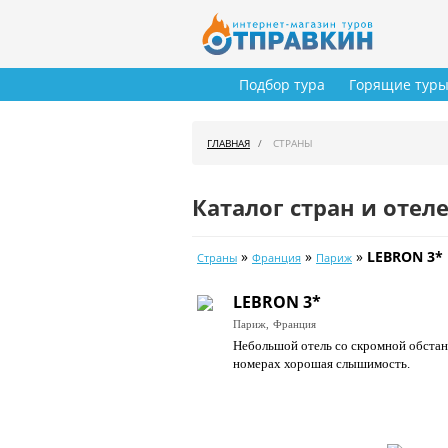
Подбор тура
Горящие тур
ГЛАВНАЯ
СТРАНЫ
Каталог стран и отел
»
»
»
LEBRON 3*
Страны
Франция
Париж
LEBRON 3*
Париж,
Франция
Небольшой отель со скромной обстано
номерах хорошая слышимость.