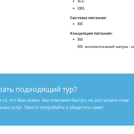
SGL
DBL
Система питания:
BB
Концепция питания:
BB
BB: континентальный завтрак - ш
рать подходящий тур?
м то, что Вам нужно. Мы отвечаем быстро, не рассылаем спам
ных услуг. Просто попробуйте и убедитесь сами!