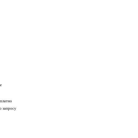
е
сплатно
о запросу