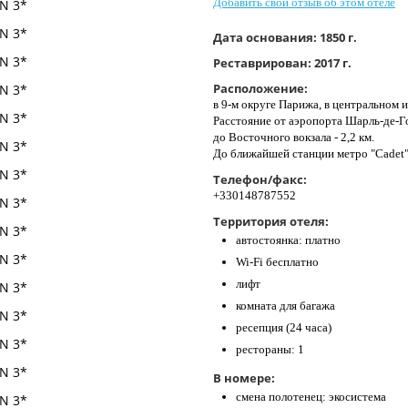
Добавить свой отзыв об этом отеле
Дата основания:
1850 г.
Реставрирован:
2017 г.
Расположение:
в 9-м округе Парижа, в центральном
Расстояние от аэропорта Шарль-де-Гол
до Восточного вокзала - 2,2 км.
До ближайшей станции метро "Cadet" 
Телефон/факс:
+330148787552
Территория отеля:
автостоянка: платно
Wi-Fi бесплатно
лифт
комната для багажа
ресепция (24 часа)
рестораны: 1
В номере:
смена полотенец: экосистема