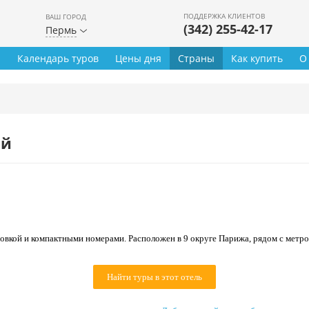
ПОДДЕРЖКА КЛИЕНТОВ
ВАШ ГОРОД
(342) 255-42-17
Пермь
ы
Календарь туров
Цены дня
Страны
Как купить
О
ей
вкой и компактными номерами. Расположен в 9 округе Парижа, рядом с метро 
Найти туры в этот отель