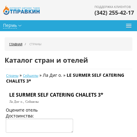
ПОДДЕРЖКА КЛИЕНТОВ
(342) 255-42-17
Пермь
Туры из Перми
ГЛАВНАЯ
СТРАНЫ
Подбор тура
Каталог стран и отелей
Горящие туры
»
» Ла Диг о. »
LE SURMER SELF CATERING
Страны
Сейшелы
Календарь туров
CHALETS 3*
Цены дня
LE SURMER SELF CATERING CHALETS 3*
Ла Диг о.,
Сейшелы
Страны
Оцените отель
Достоинства:
Как купить
О нас