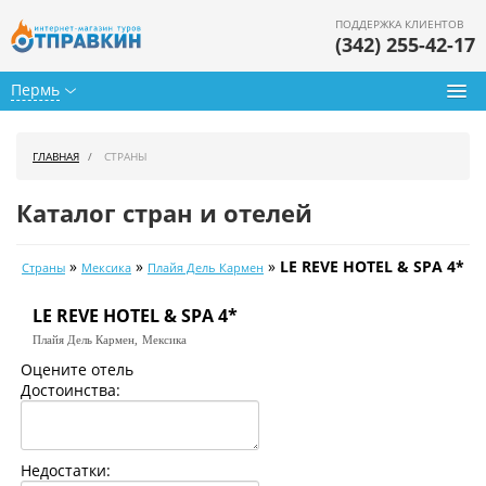
ПОДДЕРЖКА КЛИЕНТОВ
(342) 255-42-17
Пермь
Туры из Перми
ГЛАВНАЯ
СТРАНЫ
Подбор тура
Каталог стран и отелей
Горящие туры
»
»
»
LE REVE HOTEL & SPA 4*
Страны
Мексика
Плайя Дель Кармен
Календарь туров
LE REVE HOTEL & SPA 4*
Цены дня
Плайя Дель Кармен,
Мексика
Страны
Оцените отель
Достоинства:
Как купить
О нас
Недостатки: