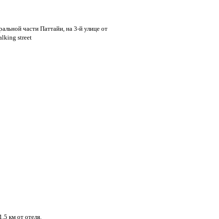
тральной части Паттайи, на 3-й улице от
lking street
5 км от отеля.