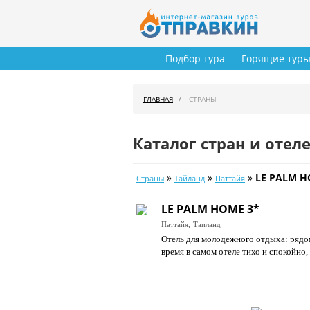
Подбор тура
Горящие тур
ГЛАВНАЯ
СТРАНЫ
Каталог стран и отел
»
»
»
LE PALM H
Страны
Тайланд
Паттайя
LE PALM HOME 3*
Паттайя,
Таиланд
Отель для молодежного отдыха: рядом
время в самом отеле тихо и спокойно