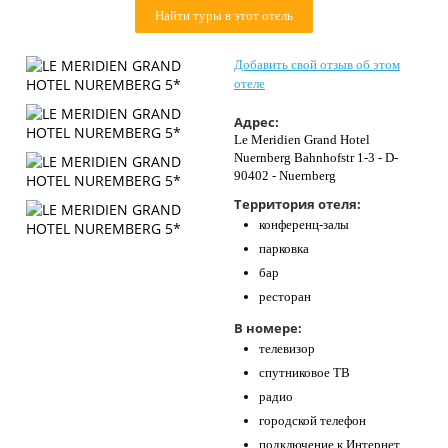
Контакты
Найти туры в этот отель
Добавить свой отзыв об этом
отеле
Адрес:
Le Meridien Grand Hotel
Nuernberg Bahnhofstr 1-3 - D-
90402 - Nuernberg
Территория отеля:
конференц-залы
парковка
бар
ресторан
В номере:
телевизор
спутниковое ТВ
радио
городской телефон
подключение к Интернет