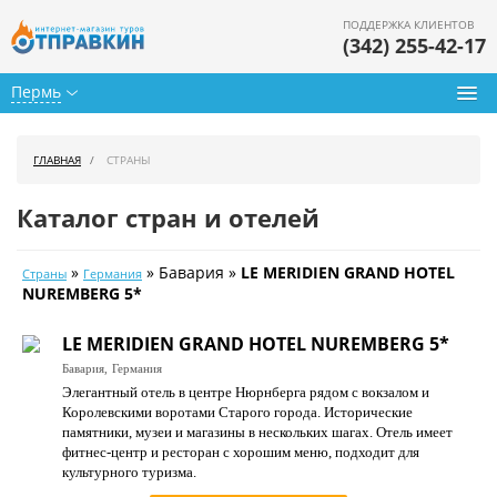
ПОДДЕРЖКА КЛИЕНТОВ
(342) 255-42-17
Пермь
Туры из Перми
ГЛАВНАЯ
СТРАНЫ
Подбор тура
Каталог стран и отелей
Горящие туры
»
» Бавария »
LE MERIDIEN GRAND HOTEL
Страны
Германия
Календарь туров
NUREMBERG 5*
Цены дня
LE MERIDIEN GRAND HOTEL NUREMBERG 5*
Бавария,
Германия
Страны
Элегантный отель в центре Нюрнберга рядом с вокзалом и
Королевскими воротами Старого города. Исторические
Как купить
памятники, музеи и магазины в нескольких шагах. Отель имеет
фитнес-центр и ресторан с хорошим меню, подходит для
О нас
культурного туризма.