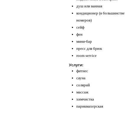
душ или ванная
кондиционер (в большинстве
номеров)
сейф
фен
мини-бар
пресс для брюк
room service
Услуги:
фитнес
сауна
солярий
массаж
химчистка
парикмахерская