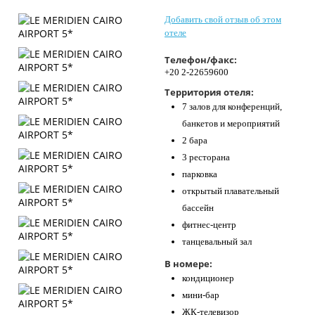
Контакты
Добавить свой отзыв об этом
отеле
Телефон/факс:
+20 2-22659600
Территория отеля:
7 залов для конференций,
банкетов и мероприятий
2 бара
3 ресторана
парковка
открытый плавательный
бассейн
фитнес-центр
танцевальный зал
В номере:
кондиционер
мини-бар
ЖК-телевизор