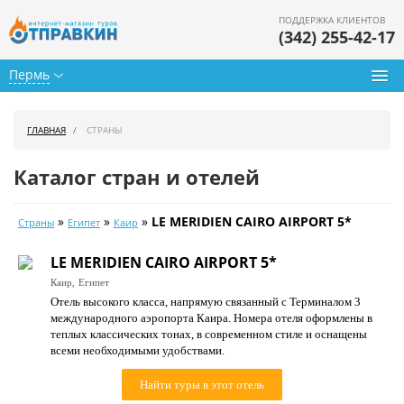
ПОДДЕРЖКА КЛИЕНТОВ
(342) 255-42-17
Пермь
Туры из Перми
ГЛАВНАЯ
СТРАНЫ
Подбор тура
Каталог стран и отелей
Горящие туры
»
»
»
LE MERIDIEN CAIRO AIRPORT 5*
Страны
Египет
Каир
Календарь туров
LE MERIDIEN CAIRO AIRPORT 5*
Цены дня
Каир,
Египет
Отель высокого класса, напрямую связанный с Терминалом 3
Страны
международного аэропорта Каира. Номера отеля оформлены в
теплых классических тонах, в современном стиле и оснащены
Как купить
всеми необходимыми удобствами.
О нас
Найти туры в этот отель