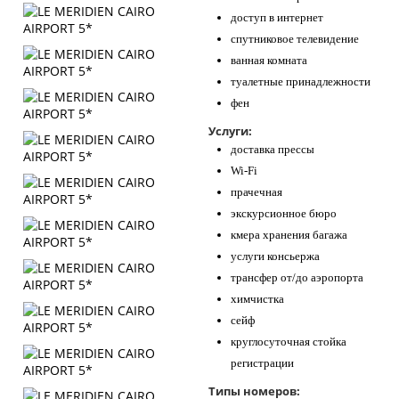
доступ в интернет
спутниковое телевидение
ванная комната
туалетные принадлежности
фен
Услуги:
доставка прессы
Wi-Fi
прачечная
экскурсионное бюро
кмера хранения багажа
услуги консьержа
трансфер от/до аэропорта
химчистка
сейф
круглосуточная стойка
регистрации
Типы номеров: