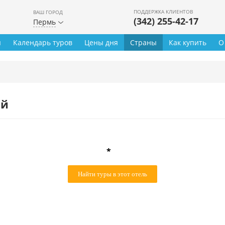
ПОДДЕРЖКА КЛИЕНТОВ
ВАШ ГОРОД
(342) 255-42-17
Пермь
ы
Календарь туров
Цены дня
Страны
Как купить
О
ей
*
Найти туры в этот отель