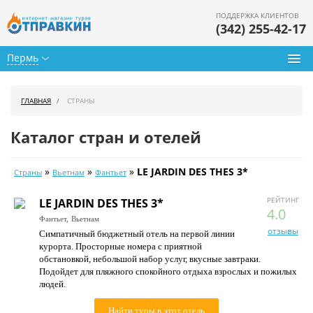
ПОДДЕРЖКА КЛИЕНТОВ
(342) 255-42-17
Пермь
Туры из Перми
ГЛАВНАЯ
СТРАНЫ
Подбор тура
Каталог стран и отелей
Горящие туры
»
»
»
LE JARDIN DES THES 3*
Страны
Вьетнам
Фантьет
Календарь туров
РЕЙТИНГ
LE JARDIN DES THES 3*
Цены дня
4.0
Фантьет,
Вьетнам
отзывы
Симпатичный бюджетный отель на первой линии
Страны
курорта. Просторные номера с приятной
обстановкой, небольшой набор услуг, вкусные завтраки.
Как купить
Подойдет для пляжного спокойного отдыха взрослых и пожилых
людей.
О нас
Найти туры в этот отель