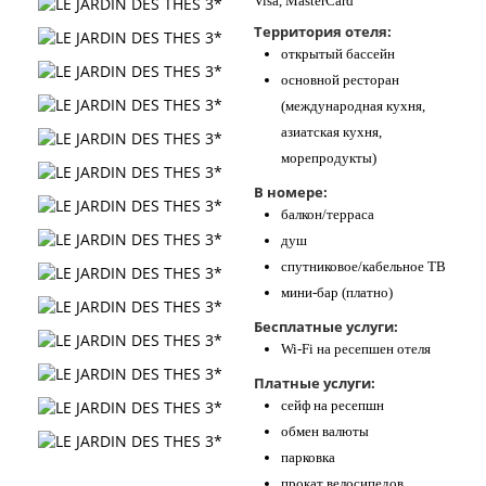
Visa, MasterCard
Территория отеля:
открытый бассейн
основной ресторан
(международная кухня,
азиатская кухня,
морепродукты)
В номере:
балкон/терраса
душ
спутниковое/кабельное ТВ
мини-бар (платно)
Бесплатные услуги:
Wi-Fi на ресепшен отеля
Платные услуги:
сейф на ресепшн
обмен валюты
парковка
прокат велосипедов