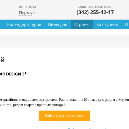
ПОДДЕРЖКА КЛИЕНТОВ
ВАШ ГОРОД
(342) 255-42-17
Пермь
ы
Календарь туров
Цены дня
Страны
Как купить
О
ей
IR DESIGN 3*
 дизайном и вкусными завтраками. Расположен на Монмартре, рядом с Мулен
но, т.к. рядом квартал красных фонарей.
Найти туры в этот отель