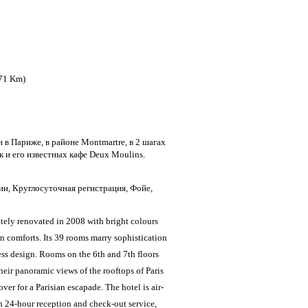
5.71 Km)
 в Париже, в районе Montmartre, в 2 шагах
 и его известных кафе Deux Moulins.
и, Круглосуточная регистрация, Фойе,
tely renovated in 2008 with bright colours
n comforts. Its 39 rooms marry sophistication
ess design. Rooms on the 6th and 7th floors
their panoramic views of the rooftops of Paris
over for a Parisian escapade. The hotel is air-
h 24-hour reception and check-out service,