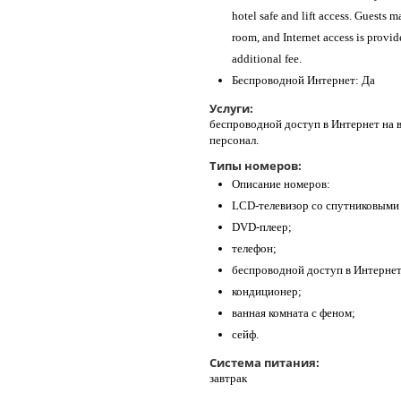
hotel safe and lift access. Guests
room, and Internet access is provid
additional fee.
Беспроводной Интернет: Да
Услуги:
беспроводной доступ в Интернет на 
персонал.
Типы номеров:
Описание номеров:
LCD-телевизор со спутниковыми
DVD-плеер;
телефон;
беспроводной доступ в Интернет
кондиционер;
ванная комната с феном;
сейф.
Система питания:
завтрак