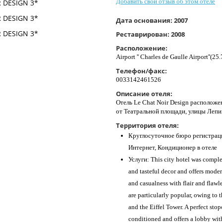
Добавить свой отзыв об этом отеле
Дата основания:
2007
Реставрирован:
2008
Расположение:
Airport '' Charles de Gaulle Airport''(2
Телефон/факс:
0033142461526
Описание отеля:
Отель Le Chat Noir Design расположен
от Театральной площади, улицы Лепик
Территория отеля:
Круглосуточное бюро регистраци
Интернет, Кондиционер в отеле
Услуги: This city hotel was comple
and tasteful decor and offers moder
and casualness with flair and flawl
are particularly popular, owing to 
and the Eiffel Tower. A perfect stop
conditioned and offers a lobby wit