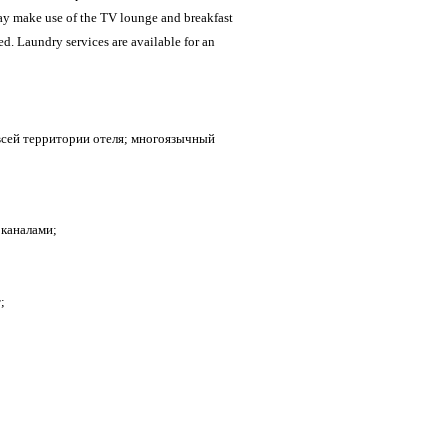
 may make use of the TV lounge and breakfast
ed. Laundry services are available for an
всей территории отеля; многоязычный
 каналами;
;