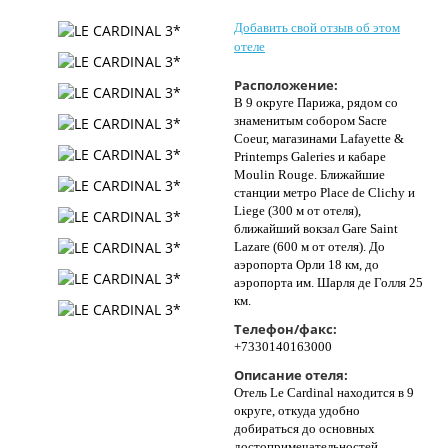
Контакты
Добавить свой отзыв об этом
отеле
Расположение:
В 9 округе Парижа, рядом со
знаменитым собором Sacre
Coeur, магазинами Lafayette &
Printemps Galeries и кабаре
Moulin Rouge. Ближайшие
станции метро Place de Clichy и
Liеge (300 м от отеля),
ближайший вокзал Gare Saint
Lazare (600 м от отеля). До
аэропорта Орли 18 км, до
аэропорта им. Шарля де Голля 25
км.
Телефон/факс:
+7330140163000
Описание отеля:
Отель Le Cardinal находится в 9
округе, откуда удобно
добираться до основных
достопримечательностей