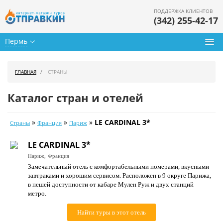
ПОДДЕРЖКА КЛИЕНТОВ
(342) 255-42-17
Пермь
Туры из Перми
ГЛАВНАЯ
СТРАНЫ
Подбор тура
Каталог стран и отелей
Горящие туры
»
»
»
LE CARDINAL 3*
Страны
Франция
Париж
Календарь туров
LE CARDINAL 3*
Цены дня
Париж,
Франция
Замечательный отель с комфортабельными номерами, вкусными
Страны
завтраками и хорошим сервисом. Расположен в 9 округе Парижа,
в пешей доступности от кабаре Мулен Руж и двух станций
Как купить
метро.
О нас
Найти туры в этот отель