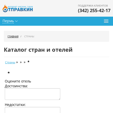
ПОДДЕРЖКА КЛИЕНТОВ
(342) 255-42-17
Пермь
Туры из Перми
ГЛАВНАЯ
СТРАНЫ
Подбор тура
Каталог стран и отелей
Горящие туры
» » »
*
Страны
Календарь туров
*
Цены дня
Оцените отель
Страны
Достоинства:
Как купить
Недостатки:
О нас