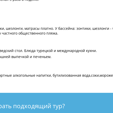
ки, шезлонги, матрасы платно. У бассейна: зонтики, шезлонги -
о частного общественного пляжа.
ведский стол. Блюда турецкой и международной кухни.
омашней выпечкой и печеньем.
ртные алкогольные напитки, бутилизованная вода,соки,морож
рать подходящий тур?