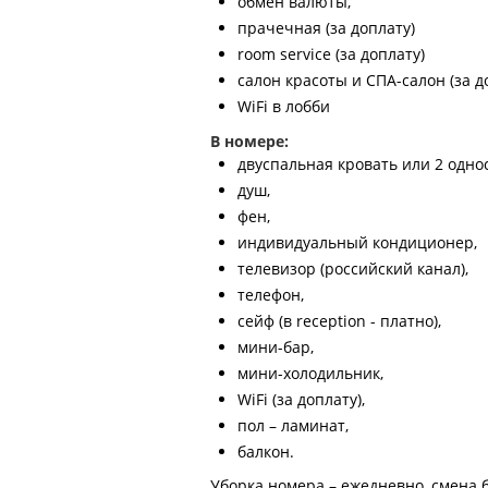
обмен валюты,
прачечная (за доплату)
room service (за доплату)
салон красоты и СПА-салон (за д
WiFi в лобби
В номере:
двуспальная кровать или 2 одно
душ,
фен,
индивидуальный кондиционер,
телевизор (российский канал),
телефон,
сейф (в reception - платно),
мини-бар,
мини-холодильник,
WiFi (за доплату),
пол – ламинат,
балкон.
Уборка номера – ежедневно, смена б