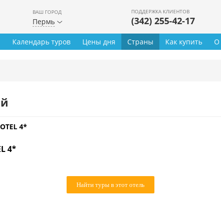
ПОДДЕРЖКА КЛИЕНТОВ
ВАШ ГОРОД
(342) 255-42-17
Пермь
ы
Календарь туров
Цены дня
Страны
Как купить
О
ей
OTEL 4*
L 4*
Найти туры в этот отель