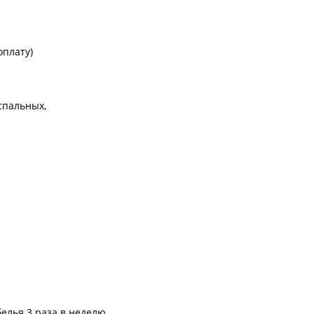
оплату)
спальных,
елья 3 раза в неделю.