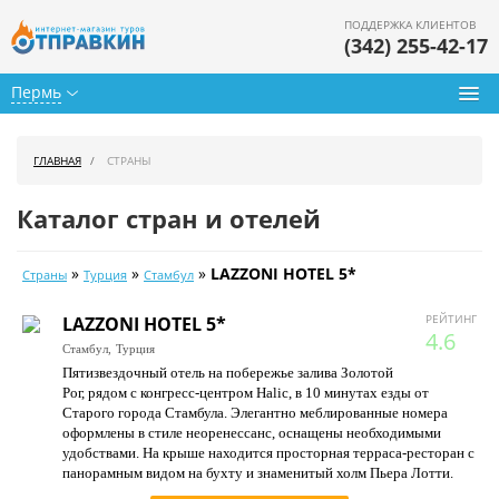
ПОДДЕРЖКА КЛИЕНТОВ
(342) 255-42-17
Пермь
Туры из Перми
ГЛАВНАЯ
СТРАНЫ
Подбор тура
Каталог стран и отелей
Горящие туры
»
»
»
LAZZONI HOTEL 5*
Страны
Турция
Стамбул
Календарь туров
РЕЙТИНГ
LAZZONI HOTEL 5*
Цены дня
4.6
Стамбул,
Турция
Пятизвездочный отель на побережье залива Золотой
Страны
Рог, рядом с конгресс-центром Halic, в 10 минутах езды от
Старого города Стамбула. Элегантно меблированные номера
Как купить
оформлены в стиле неоренессанс, оснащены необходимыми
удобствами. На крыше находится просторная терраса-ресторан с
О нас
панорамным видом на бухту и знаменитый холм Пьера Лотти.