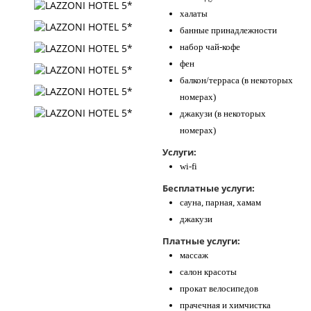
халаты
банные принадлежности
набор чай-кофе
фен
балкон/терраса (в некоторых
номерах)
джакузи (в некоторых
номерах)
Услуги:
wi-fi
Бесплатные услуги:
сауна, парная, хамам
джакузи
Платные услуги:
массаж
салон красоты
прокат велосипедов
прачечная и химчистка