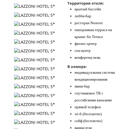
Территория отеля:
крытый бассейн
лобби-бар
ресторан Nostoni
панорамная терраса на
крыше Jin Terrace
фитнес-центр
спа-центр
конференц-залы
В номере:
индивидуальная система
кондиционирования
мини-бар
спутниковое ТВ с
российскими каналами
прямой телефон
wi-fi (бесплатно)
сейф (бесплатно)
ванна/душ