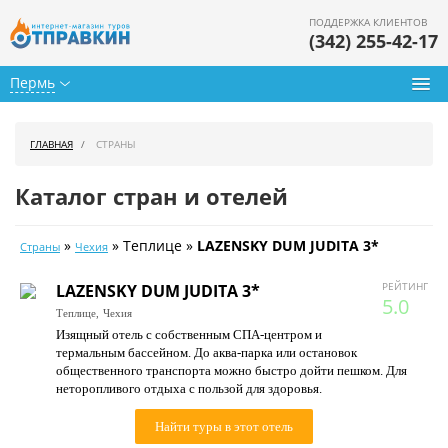
ПОДДЕРЖКА КЛИЕНТОВ
(342) 255-42-17
Пермь
Туры из Перми
ГЛАВНАЯ
СТРАНЫ
Подбор тура
Каталог стран и отелей
Горящие туры
»
» Теплице »
LAZENSKY DUM JUDITA 3*
Страны
Чехия
Календарь туров
РЕЙТИНГ
LAZENSKY DUM JUDITA 3*
Цены дня
5.0
Теплице,
Чехия
Изящный отель с собственным СПА-центром и
Страны
термальным бассейном. До аква-парка или остановок
общественного транспорта можно быстро дойти пешком. Для
Как купить
неторопливого отдыха с пользой для здоровья.
О нас
Найти туры в этот отель