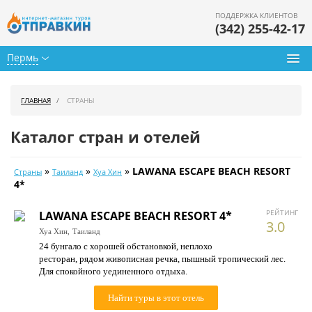
ПОДДЕРЖКА КЛИЕНТОВ
(342) 255-42-17
Пермь
Туры из Перми
ГЛАВНАЯ
СТРАНЫ
Подбор тура
Каталог стран и отелей
Горящие туры
»
»
»
LAWANA ESCAPE BEACH RESORT
Страны
Таиланд
Хуа Хин
Календарь туров
4*
Цены дня
РЕЙТИНГ
LAWANA ESCAPE BEACH RESORT 4*
3.0
Хуа Хин,
Таиланд
Страны
24 бунгало с хорошей обстановкой, неплохо
ресторан, рядом живописная речка, пышный тропический лес.
Как купить
Для спокойного уединенного отдыха.
О нас
Найти туры в этот отель