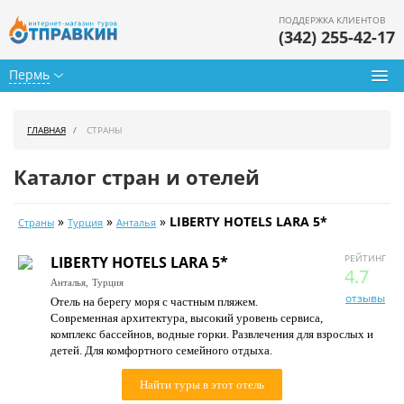
ПОДДЕРЖКА КЛИЕНТОВ
(342) 255-42-17
Пермь
Туры из Перми
ГЛАВНАЯ
СТРАНЫ
Подбор тура
Каталог стран и отелей
Горящие туры
»
»
»
LIBERTY HOTELS LARA 5*
Страны
Турция
Анталья
Календарь туров
РЕЙТИНГ
LIBERTY HOTELS LARA 5*
Цены дня
4.7
Анталья,
Турция
отзывы
Отель на берегу моря с частным пляжем.
Страны
Современная архитектура, высокий уровень сервиса,
комплекс бассейнов, водные горки. Развлечения для взрослых и
Как купить
детей. Для комфортного семейного отдыха.
О нас
Найти туры в этот отель