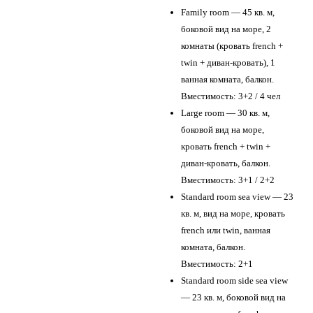
Family room — 45 кв. м,
боковой вид на море, 2
комнаты (кровать french +
twin + диван-кровать), 1
ванная комната, балкон.
Вместимость: 3+2 / 4 чел
Large room — 30 кв. м,
боковой вид на море,
кровать french + twin +
диван-кровать, балкон.
Вместимость: 3+1 / 2+2
Standard room sea view — 23
кв. м, вид на море, кровать
french или twin, ванная
комната, балкон.
Вместимость: 2+1
Standard room side sea view
— 23 кв. м, боковой вид на