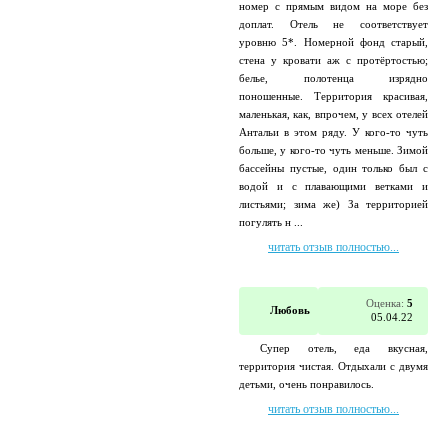
номер с прямым видом на море без
доплат. Отель не соответствует
уровню 5*. Номерной фонд старый,
стена у кровати аж с протёртостью;
белье, полотенца изрядно
поношенные. Территория красивая,
маленькая, как, впрочем, у всех отелей
Антальи в этом ряду. У кого-то чуть
больше, у кого-то чуть меньше. Зимой
бассейны пустые, один только был с
водой и с плавающими ветками и
листьями; зима же) За территорией
погулять н ...
читать отзыв полностью...
Оценка:
5
Любовь
05.04.22
Супер отель, еда вкусная,
территория чистая. Отдыхали с двумя
детьми, очень понравилось.
читать отзыв полностью...