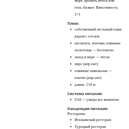
море, кровать french или
twin, балкон. Вместимость:
2+1
Пляж:
собственный песчаный пляж
рядом с отелем
шезлонги, зонтики, пляжные
полотенца — бесплатно
заход в море — песок
пирс (апр-окт)
пляжные павильоны —
платно (апр-окт)
длина: 110 м
Система питания:
UAI — ультра все включено
Концепция питания:
Рестораны:
Итальянский ресторан
Турецкий ресторан