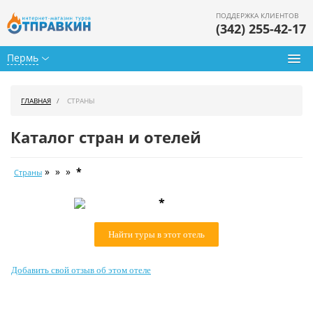
ПОДДЕРЖКА КЛИЕНТОВ
(342) 255-42-17
Пермь
Туры из Перми
ГЛАВНАЯ
СТРАНЫ
Подбор тура
Каталог стран и отелей
Горящие туры
» » »
*
Страны
Календарь туров
*
Цены дня
Найти туры в этот отель
Страны
Как купить
Добавить свой отзыв об этом отеле
О нас