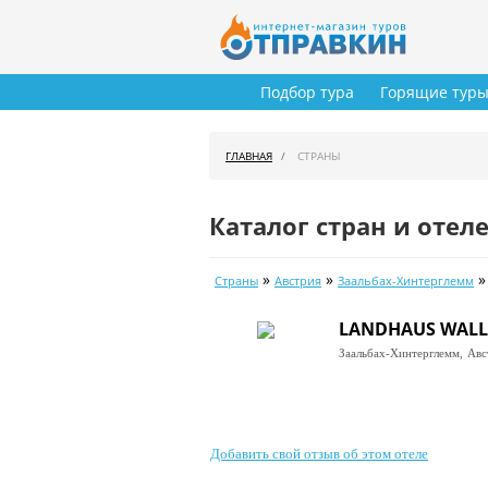
Подбор тура
Горящие тур
ГЛАВНАЯ
СТРАНЫ
Каталог стран и отел
»
»
Страны
Австрия
Заальбах-Хинтерглемм
LANDHAUS WALL
Заальбах-Хинтерглемм,
Авс
Добавить свой отзыв об этом отеле