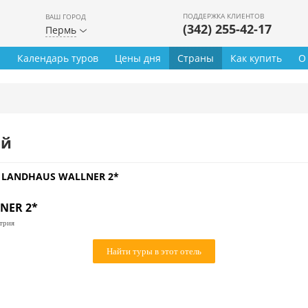
ПОДДЕРЖКА КЛИЕНТОВ
ВАШ ГОРОД
(342) 255-42-17
Пермь
ы
Календарь туров
Цены дня
Страны
Как купить
О
ей
»
LANDHAUS WALLNER 2*
NER 2*
трия
Найти туры в этот отель