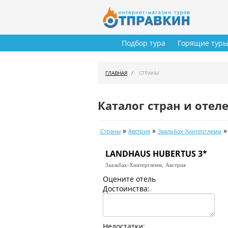
Подбор тура
Горящие тур
ГЛАВНАЯ
СТРАНЫ
Каталог стран и отел
»
»
Страны
Австрия
Заальбах-Хинтерглемм
LANDHAUS HUBERTUS 3*
Заальбах-Хинтерглемм,
Австрия
Оцените отель
Достоинства:
Недостатки: